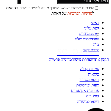
הפרטים יישמרו וישמשו לצורך מענה לפנייתך בלבד, בהתאם
ל
מדיניות הפרטיות
של האתר.
ראשי
קצת עלינו
קטלוג מוצרים
הפרויקטים שלנו
בלוג
SOLO-CALL
יצירת קשר
תקנון אתר
הצהרת נגישות
מדיניות פרטיות
עמדות קבלה
כיסאות
ריהוט משרדי
ספות וכורסאות
פתרונות אקוסטיים
קפיטריה
ריהוט למוסדות