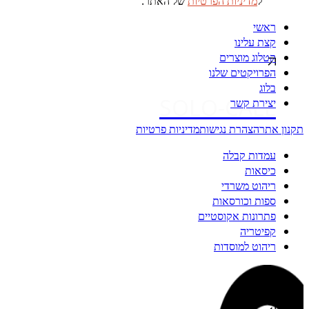
ל
מדיניות הפרטיות
של האתר.
ראשי
קצת עלינו
קטלוג מוצרים
הפרויקטים שלנו
בלוג
SOLO-CALL
יצירת קשר
תקנון אתר
הצהרת נגישות
מדיניות פרטיות
עמדות קבלה
כיסאות
ריהוט משרדי
ספות וכורסאות
פתרונות אקוסטיים
קפיטריה
ריהוט למוסדות