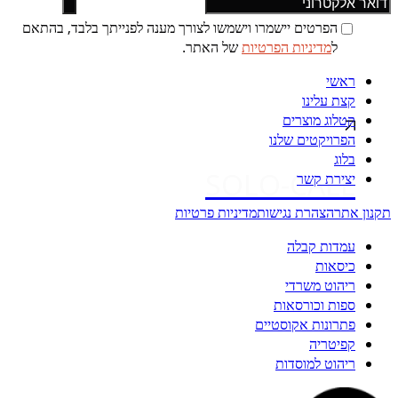
הפרטים יישמרו וישמשו לצורך מענה לפנייתך בלבד, בהתאם
ל
מדיניות הפרטיות
של האתר.
ראשי
קצת עלינו
קטלוג מוצרים
הפרויקטים שלנו
בלוג
SOLO-CALL
יצירת קשר
תקנון אתר
הצהרת נגישות
מדיניות פרטיות
עמדות קבלה
כיסאות
ריהוט משרדי
ספות וכורסאות
פתרונות אקוסטיים
קפיטריה
ריהוט למוסדות