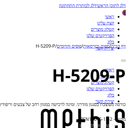
דלג לתוכן הראשי
דלג לכותרת התחתונה
0
ראשי
קצת עלינו
קטלוג מוצרים
הפרויקטים שלנו
בלוג
דף הבית
/
ספות וכורסאות
/
פופים והדומים
/
H-5209-P
יצירת קשר
H-5209-P
ראשי
קצת עלינו
קטלוג מוצרים
הפרויקטים שלנו
בלוג
יצירת קשר
כורסה מעוצבת בסגנון מודרני. זמינה לרכישה במגוון רחב של צבעים וריפו
מק״ט -
BSN15015-15-2
לפרטים נוספים וייעוץ