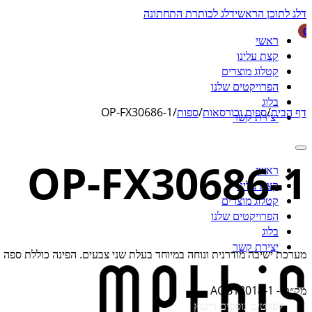
דלג לתוכן הראשי
דלג לכותרת התחתונה
0
ראשי
קצת עלינו
קטלוג מוצרים
הפרויקטים שלנו
בלוג
דף הבית
/
ספות וכורסאות
/
ספות
/
OP-FX30686-1
יצירת קשר
OP-FX30686-1
ראשי
קצת עלינו
קטלוג מוצרים
הפרויקטים שלנו
בלוג
יצירת קשר
מערכת ישיבה מודרנית ונוחה במיוחד בעלת שני צבעים. הפינה כוללת ספה
מק״ט -
AOB18018-1
לפרטים נוספים וייעוץ