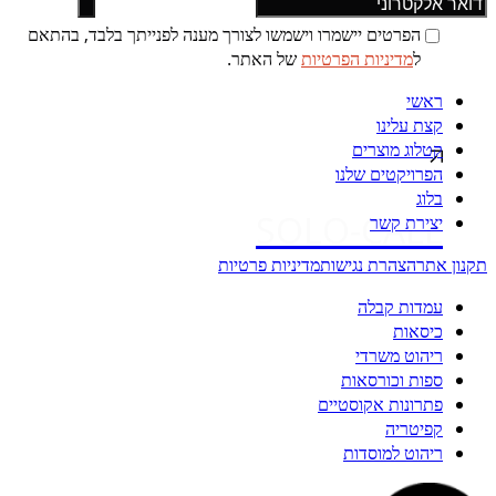
הפרטים יישמרו וישמשו לצורך מענה לפנייתך בלבד, בהתאם
ל
מדיניות הפרטיות
של האתר.
ראשי
קצת עלינו
קטלוג מוצרים
הפרויקטים שלנו
בלוג
SOLO-CALL
יצירת קשר
תקנון אתר
הצהרת נגישות
מדיניות פרטיות
עמדות קבלה
כיסאות
ריהוט משרדי
ספות וכורסאות
פתרונות אקוסטיים
קפיטריה
ריהוט למוסדות