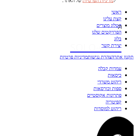
ל
מדיניות הפרטיות
של האתר.
ראשי
קצת עלינו
קטלוג מוצרים
הפרויקטים שלנו
בלוג
SOLO-CALL
יצירת קשר
תקנון אתר
הצהרת נגישות
מדיניות פרטיות
עמדות קבלה
כיסאות
ריהוט משרדי
ספות וכורסאות
פתרונות אקוסטיים
קפיטריה
ריהוט למוסדות