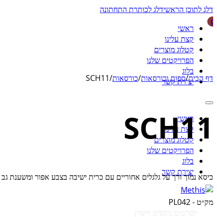
דלג לתוכן הראשי
דלג לכותרת התחתונה
0
ראשי
קצת עלינו
קטלוג מוצרים
הפרויקטים שלנו
בלוג
דף הבית
/
ספות וכורסאות
/
כורסאות
/
SCH11
יצירת קשר
SCH11
ראשי
קצת עלינו
קטלוג מוצרים
הפרויקטים שלנו
בלוג
יצירת קשר
כיסא נמוך ורך על גלגלים אחוריים עם כרית ישיבה בצבע אפור ומשענת גב 
מק״ט -
PL042
לפרטים נוספים וייעוץ