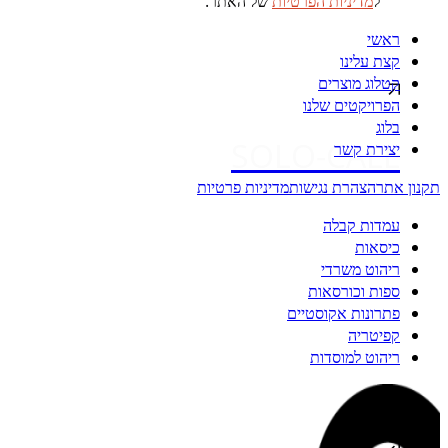
ל
מדיניות הפרטיות
של האתר.
ראשי
קצת עלינו
קטלוג מוצרים
הפרויקטים שלנו
בלוג
SOLO-CALL
יצירת קשר
תקנון אתר
הצהרת נגישות
מדיניות פרטיות
עמדות קבלה
כיסאות
ריהוט משרדי
ספות וכורסאות
פתרונות אקוסטיים
קפיטריה
ריהוט למוסדות